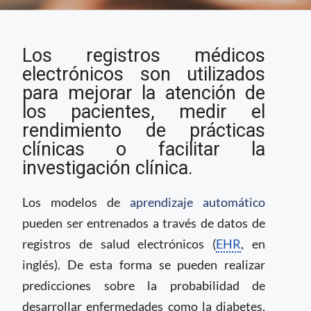
Registros de salud
Los registros médicos
electrónicos sintéticos
para mejorar la
electrónicos son utilizados
investigación clínica
para mejorar la atención de
los pacientes, medir el
rendimiento de prácticas
clínicas o facilitar la
investigación clínica.
Los modelos de
aprendizaje automático
pueden ser entrenados a través de datos de
registros de salud electrónicos (
EHR
, en
inglés). De esta forma se pueden realizar
predicciones sobre la probabilidad de
desarrollar enfermedades como la diabetes,