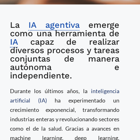
Qué es la IA agentiva,
La
IA agentiva
emerge
la próxima tendencia
en Salud Digital
como una herramienta de
IA
capaz de realizar
diversos procesos y tareas
conjuntas de manera
autónoma e
independiente.
Durante los últimos años, la
inteligencia
artificial (IA)
ha experimentado un
crecimiento exponencial, transformando
industrias enteras y revolucionando sectores
como el de la salud. Gracias a avances en
machine learning, deep learning,