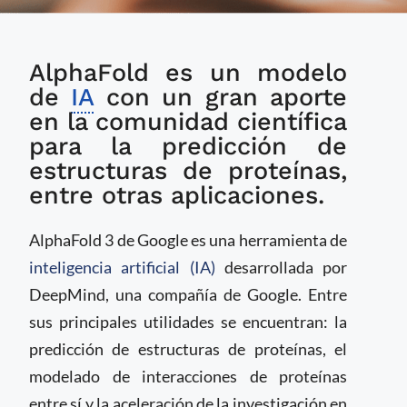
¿Qué es AlphaFold 3
AlphaFold es un modelo
de Google y cuáles
son sus aplicaciones
de
IA
con un gran aporte
en la investigación de
en la comunidad científica
estructuras
para la predicción de
moleculares?
estructuras de proteínas,
entre otras aplicaciones.
AlphaFold 3 de Google es una herramienta de
inteligencia artificial (IA)
desarrollada por
DeepMind, una compañía de Google. Entre
sus principales utilidades se encuentran: la
predicción de estructuras de proteínas, el
modelado de interacciones de proteínas
entre sí y la aceleración de la investigación en