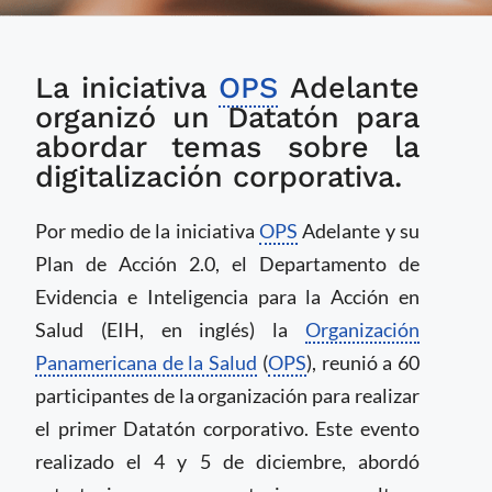
OPS realiza Datatón
La iniciativa
OPS
Adelante
para abordar puntos
clave de la
organizó un Datatón para
transformación digital
abordar temas sobre la
digitalización corporativa.
Por medio de la iniciativa
OPS
Adelante y su
Plan de Acción 2.0, el Departamento de
Evidencia e Inteligencia para la Acción en
Salud (EIH, en inglés) la
Organización
Panamericana de la Salud
(
OPS
), reunió a 60
participantes de la organización para realizar
el primer Datatón corporativo. Este evento
realizado el 4 y 5 de diciembre, abordó