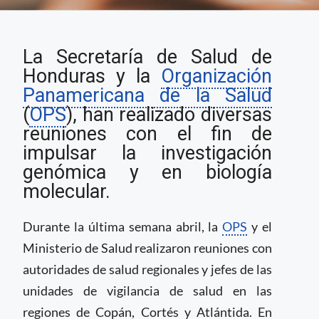
OPS consolida la
La Secretaría de Salud de
investigación
genómica de COVID-19
Honduras y la
Organización
en Honduras
Panamericana de la Salud
(
OPS
), han realizado diversas
reuniones con el fin de
impulsar la investigación
genómica y en biología
molecular.
Durante la última semana abril, la
OPS
y el
Ministerio de Salud realizaron reuniones con
autoridades de salud regionales y jefes de las
unidades de vigilancia de salud en las
regiones de Copán, Cortés y Atlántida. En