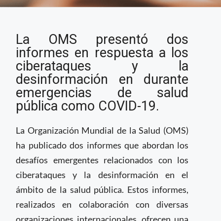
OMS presenta dos
La OMS presentó dos
informes para
fortalecer la seguridad
informes en respuesta a los
sanitaria y combatir la
ciberataques y la
desinformación
desinformación en durante
emergencias de salud
pública como COVID-19.
La Organización Mundial de la Salud (OMS)
ha publicado dos informes que abordan los
desafíos emergentes relacionados con los
ciberataques y la desinformación en el
ámbito de la salud pública. Estos informes,
realizados en colaboración con diversas
organizaciones internacionales, ofrecen una