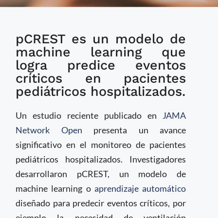
Nuevo modelo de IA
pCREST es un modelo de
predice eventos
críticos en niños
machine learning que
hospitalizados con
logra predice eventos
mayor precisión
críticos en pacientes
pediátricos hospitalizados.
Un estudio reciente publicado en
JAMA
Network Open
presenta un avance
significativo en el monitoreo de pacientes
pediátricos hospitalizados. Investigadores
desarrollaron pCREST, un modelo de
machine learning o
aprendizaje automático
diseñado para predecir eventos críticos, por
ejemplo la necesidad de ventilación