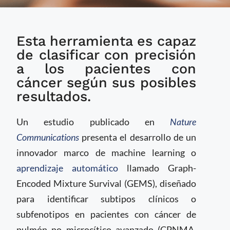
Nuevo modelo de IA
Esta herramienta es capaz
identifica subtipos de
cáncer de pulmón con
de clasificar con precisión
pronósticos distintos
a los pacientes con
cáncer según sus posibles
resultados.
Un estudio publicado en
Nature
Communications
presenta el desarrollo de un
innovador marco de machine learning o
aprendizaje automático
llamado Graph-
Encoded Mixture Survival (GEMS), diseñado
para identificar subtipos clínicos o
subfenotipos en pacientes con cáncer de
pulmón no microcítico avanzado (CPNMA,