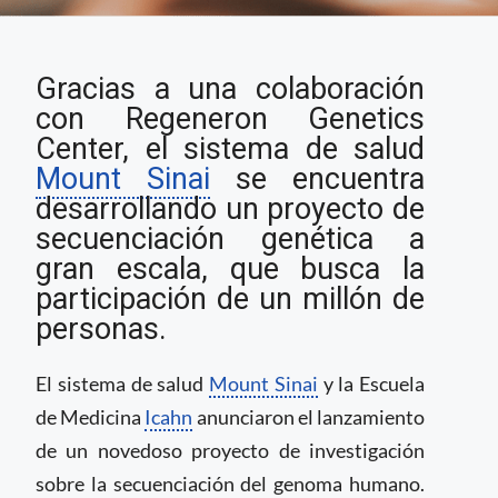
Mount Sinai lanza
Gracias a una colaboración
proyecto de
secuenciación
con Regeneron Genetics
genética a gran escala
Center, el sistema de salud
Mount Sinai
se encuentra
desarrollando un proyecto de
secuenciación genética a
gran escala, que busca la
participación de un millón de
personas.
El sistema de salud
Mount Sinai
y la Escuela
de Medicina
Icahn
anunciaron el lanzamiento
de un novedoso proyecto de investigación
sobre la secuenciación del genoma humano.