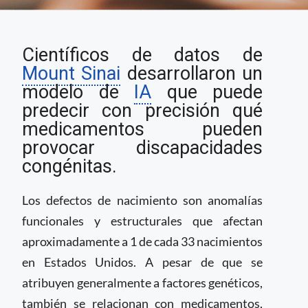
Mount Sinai desarrolla
Científicos de datos de
IA para predecir
medicamentos que
Mount Sinai
desarrollaron un
pueden causar
modelo de
IA
que puede
defectos de
predecir con precisión qué
nacimiento
medicamentos pueden
provocar discapacidades
congénitas.
Los defectos de nacimiento son anomalías
funcionales y estructurales que afectan
aproximadamente a 1 de cada 33 nacimientos
en Estados Unidos. A pesar de que se
atribuyen generalmente a factores genéticos,
también se relacionan con medicamentos,