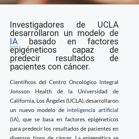
Modelo de IA capaz de
Investigadores de UCLA
predecir resultados de
supervivencia de
desarrollaron un modelo de
múltiples tipos de
IA
basado en factores
cáncer
epigéneticos capaz de
predecir resultados de
pacientes con cáncer.
Científicos del Centro Oncológico Integral
Jonsson Health de la Universidad de
California, Los Ángeles (UCLA), desarrollaron
un nuevo modelo de
inteligencia artificial
(IA)
, que se basa en factores epigéneticos
para predecir los resultados de pacientes en
diversos tipos de cáncer. La epigenética se