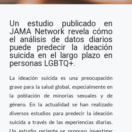
Modelo de aprendizaje
Un estudio publicado en
automático se
muestra como
JAMA Network revela cómo
herramienta para la
el análisis de datos diarios
prevención del
puede predecir la ideación
suicidio
suicida en el largo plazo en
personas LGBTQ+.
La ideación suicida es una preocupación
grave para la salud global, especialmente en
la población de minorías sexuales y de
género. En la actualidad se han realizado
diversos estudios para predecir la ideación
suicida a través de las experiencias diarias.
Un estudio reciente se propuso investigar