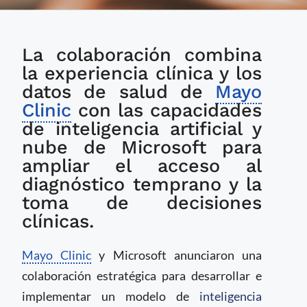
Mayo Clinic y
La colaboración combina
Microsoft
desarrollarán modelo
la experiencia clínica y los
de IA diseñado
datos de salud de
Mayo
específicamente para
Clinic
con las capacidades
atención médica
de inteligencia artificial y
nube de Microsoft para
ampliar el acceso al
diagnóstico temprano y la
toma de decisiones
clínicas.
Mayo Clinic
y Microsoft anunciaron una
colaboración estratégica para desarrollar e
implementar un modelo de
inteligencia