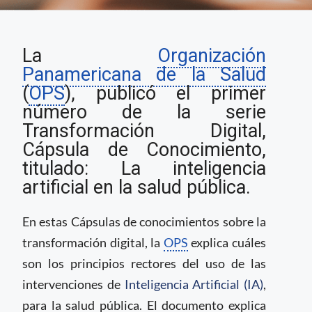
Los principios
La
Organización
rectores del uso de
Inteligencia Artificial
Panamericana de la Salud
en la salud pública
(
OPS
), publicó el primer
número de la serie
Transformación Digital,
Cápsula de Conocimiento,
titulado: La inteligencia
artificial en la salud pública.
En estas Cápsulas de conocimientos sobre la
transformación digital, la
OPS
explica cuáles
son los principios rectores del uso de las
intervenciones de
Inteligencia Artificial (IA)
,
para la salud pública. El documento explica