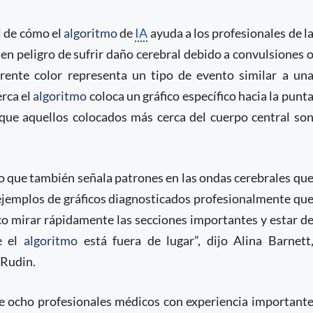
al de cómo el
algoritmo
de
IA
ayuda a los profesionales de l
en peligro de sufrir daño cerebral debido a convulsiones 
erente color representa un tipo de evento similar a un
rca el
algoritmo
coloca un gráfico específico hacia la punt
 que aquellos colocados más cerca del cuerpo central so
ino que también señala patrones en las ondas cerebrales qu
 ejemplos de gráficos diagnosticados profesionalmente qu
co mirar rápidamente las secciones importantes y estar d
e el
algoritmo
está fuera de lugar”, dijo Alina Barnett
 Rudin.
ue ocho profesionales médicos con experiencia important