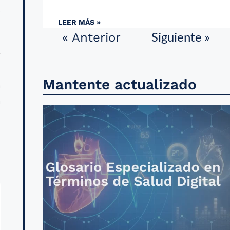
s
LEER MÁS »
Siguiente »
« Anterior
r
n
Mantente actualizado
a
a