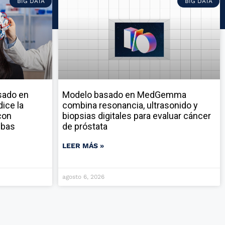
BIG DATA
BIG DATA
sado en
Modelo basado en MedGemma
ice la
combina resonancia, ultrasonido y
con
biopsias digitales para evaluar cáncer
ebas
de próstata
LEER MÁS »
agosto 6, 2026