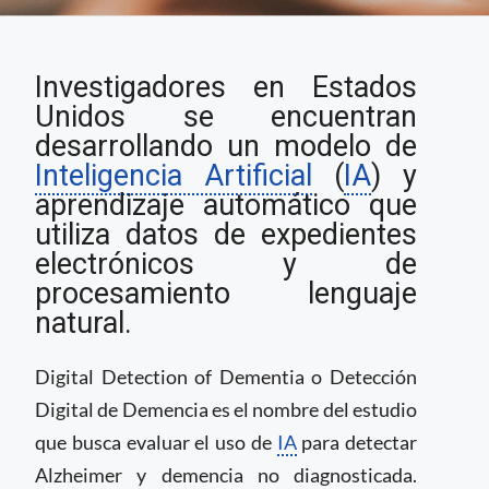
Investigadores
Investigadores en Estados
prueban algoritmos
para la detección de
Unidos se encuentran
demencia no
desarrollando un modelo de
diagnosticada
Inteligencia Artificial
(
IA
) y
aprendizaje automático que
utiliza datos de expedientes
electrónicos y de
procesamiento lenguaje
natural.
Digital Detection of Dementia o Detección
Digital de Demencia es el nombre del estudio
que busca evaluar el uso de
IA
para detectar
Alzheimer y demencia no diagnosticada.