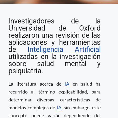
Interpretabilidad y
Investigadores de la
transparencia en la
aplicación de IA en
Universidad de Oxford
salud mental
realizaron una revisión de las
aplicaciones y herramientas
de
Inteligencia Artificial
utilizadas en la investigación
sobre salud mental y
psiquiatría.
La literatura acerca de
IA
en salud ha
recurrido al término explicabilidad, para
determinar diversas características de
modelos complejos de
IA
, sin embargo, este
concepto puede variar dependiendo del