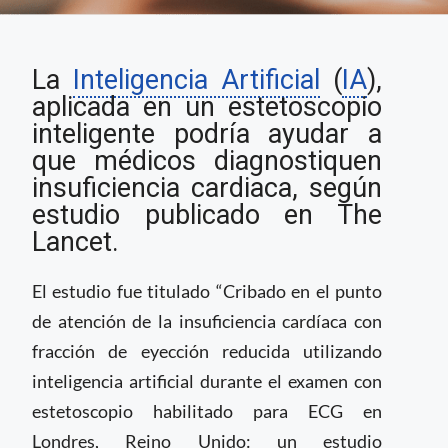
Inteligencia Artificial
La
Inteligencia Artificial
(
IA
),
para el diagnóstico no
invasivo de
aplicada en un estetoscopio
insuficiencia cardiaca
inteligente podría ayudar a
que médicos diagnostiquen
insuficiencia cardiaca, según
estudio publicado en The
Lancet.
El estudio fue titulado “Cribado en el punto
de atención de la insuficiencia cardíaca con
fracción de eyección reducida utilizando
inteligencia artificial durante el examen con
estetoscopio habilitado para ECG en
Londres, Reino Unido: un estudio