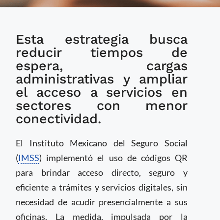
IMSS habilita códigos
Esta estrategia busca
QR para facilitar
trámites digitales a
reducir tiempos de
personas aseguradas y
espera, cargas
patrones
administrativas y ampliar
el acceso a servicios en
sectores con menor
conectividad.
El Instituto Mexicano del Seguro Social
(
IMSS
) implementó el uso de códigos QR
para brindar acceso directo, seguro y
eficiente a trámites y servicios digitales, sin
necesidad de acudir presencialmente a sus
oficinas. La medida, impulsada por la