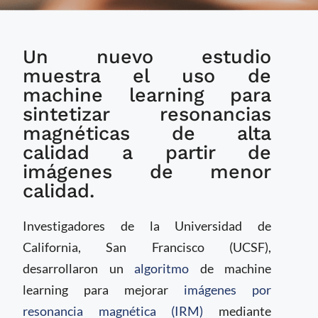
Imágenes por
Un nuevo estudio
resonancia magnética
mejoradas por IA
muestra el uso de
favorecen el
machine learning para
diagnóstico de
sintetizar resonancias
trastornos cerebrales
magnéticas de alta
calidad a partir de
imágenes de menor
calidad.
Investigadores de la Universidad de
California, San Francisco (UCSF),
desarrollaron un
algoritmo
de machine
learning para mejorar
imágenes por
resonancia magnética (IRM)
mediante