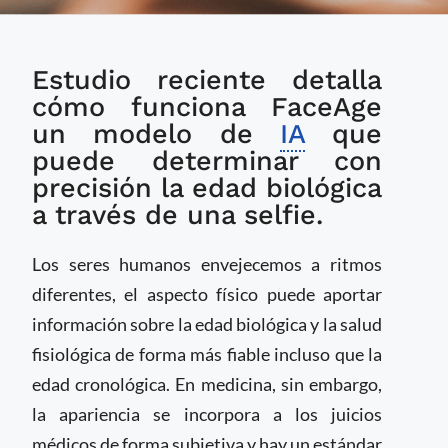
IA utiliza fotos del
Estudio reciente detalla
rostro para estimar
edad biológica y
cómo funciona FaceAge
predecir resultados
un modelo de
IA
que
del cáncer
puede determinar con
precisión la edad biológica
a través de una selfie.
Los seres humanos envejecemos a ritmos
diferentes, el aspecto físico puede aportar
información sobre la edad biológica y la salud
fisiológica de forma más fiable incluso que la
edad cronológica. En medicina, sin embargo,
la apariencia se incorpora a los juicios
médicos de forma subjetiva y hay un estándar