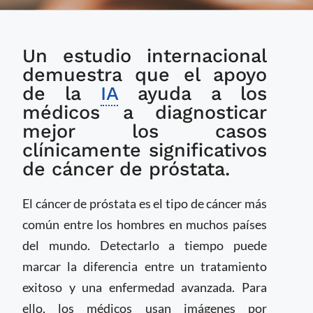
IA mejora detección
Un estudio internacional
de cáncer de próstata
en imágenes por
demuestra que el apoyo
resonancia magnética
de la
IA
ayuda a los
médicos a diagnosticar
mejor los casos
clínicamente significativos
de cáncer de próstata.
El cáncer de próstata es el tipo de cáncer más
común entre los hombres en muchos países
del mundo. Detectarlo a tiempo puede
marcar la diferencia entre un tratamiento
exitoso y una enfermedad avanzada. Para
ello, los médicos usan imágenes por