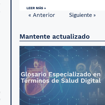
r
LEER MÁS »
o
Siguiente »
« Anterior
.
l
Mantente actualizado
s
,
l
s
e
e