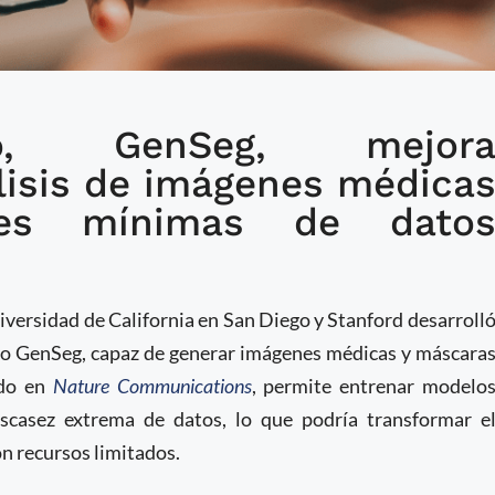
, GenSeg, mejor
la segmentación médica
álisis de imágenes médica
ez de datos
des mínimas de dato
iversidad de California en San Diego y Stanford desarroll
o GenSeg, capaz de generar imágenes médicas y máscara
ado en
Nature Communications
, permite entrenar modelo
scasez extrema de datos, lo que podría transformar e
n recursos limitados.