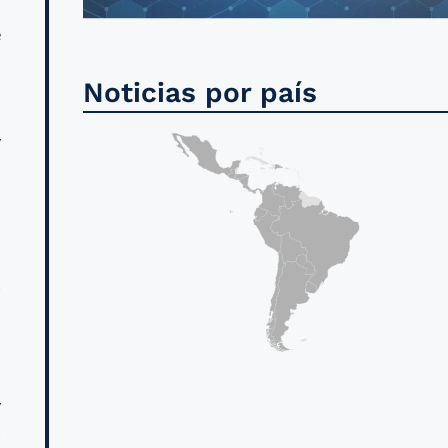
,
e
Noticias por país
y
,
s
-
,
y
a