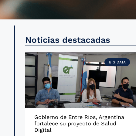
a
Noticias destacadas
s
s
BIG DATA
ó
s
s
l
Gobierno de Entre Ríos, Argentina
fortalece su proyecto de Salud
Digital