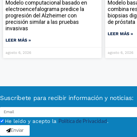
Modelo computacional basado en
Modelo ba
electroencefalograma predice la
combina res
progresión del Alzheimer con
biopsias dig
precisión similar a las pruebas
de próstata
invasivas
LEER MÁS »
LEER MÁS »
agosto 6, 2026
agosto 6, 2026
Suscríbete para recibir información y noticias:
Política de Privacidad
He leído y acepto la
.
Enviar