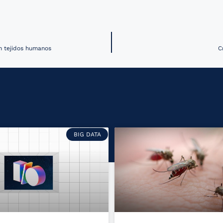
en tejidos humanos
C
BIG DATA