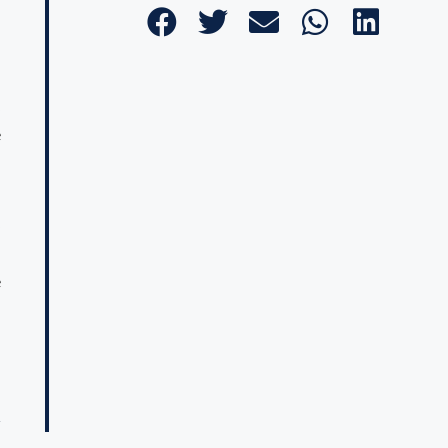
d
,
e
,
n
e