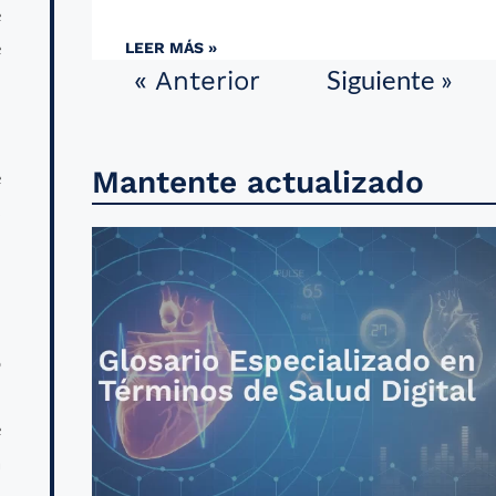
e
e
LEER MÁS »
Siguiente »
« Anterior
l
Mantente actualizado
e
s
l
o
i
e
a
,