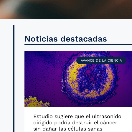
r
Noticias destacadas
l
AVANCE DE LA CIENCIA
d
a
l
e
Estudio sugiere que el ultrasonido
dirigido podría destruir el cáncer
n
sin dañar las células sanas