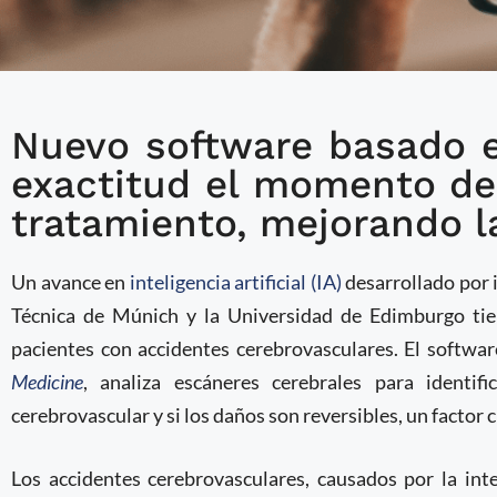
Nuevo software basado
IA duplica precisión d
exactitud el momento del
cerebrales en paciente
tratamiento, mejorando l
cerebrovasculares
Un avance en
inteligencia artificial (IA)
desarrollado por 
Técnica de Múnich y la Universidad de Edimburgo tie
pacientes con accidentes cerebrovasculares. El softwa
Medicine
, analiza escáneres cerebrales para identif
cerebrovascular y si los daños son reversibles, un factor 
Los accidentes cerebrovasculares, causados por la int