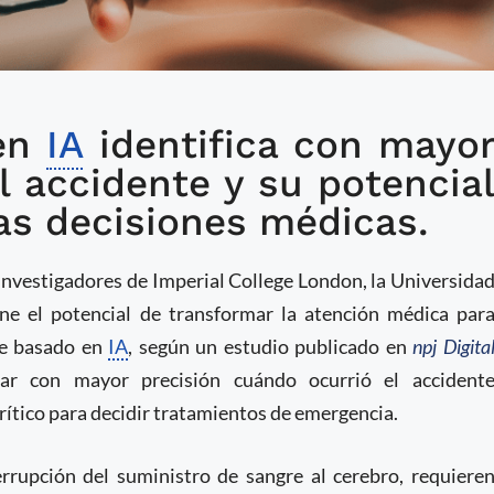
 en
e lectura de escáneres
IA
identifica con mayo
 accidente y su potencia
s con accidentes
as decisiones médicas.
investigadores de Imperial College London, la Universida
ne el potencial de transformar la atención médica par
re basado en
IA
, según un estudio publicado en
npj Digita
icar con mayor precisión cuándo ocurrió el accident
crítico para decidir tratamientos de emergencia.
errupción del suministro de sangre al cerebro, requiere