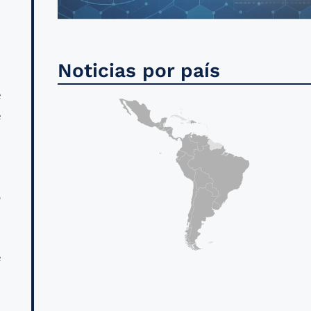
Noticias por país
s
e
e
s
o
e