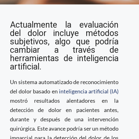
IA ayudaría a detectar
Actualmente la evaluación
el dolor de los
pacientes antes,
del dolor incluye métodos
durante y después de
subjetivos, algo que podría
una cirugía
cambiar a través de
herramientas de inteligencia
artificial.
Un sistema automatizado de reconocimiento
del dolor basado en
inteligencia artificial (IA)
mostró resultados alentadores en la
detección de dolor en pacientes antes,
durante y después de una intervención
quirúrgica. Este avance podría ser un método
imparcial para la detección del dolor de los