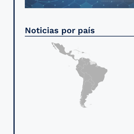
s
Noticias por país
s
n
l
,
s
.
s