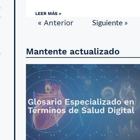
e
LEER MÁS »
e
Siguiente »
« Anterior
Mantente actualizado
e
s
a
a
n
l
n