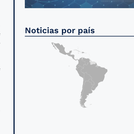
a
Noticias por país
e
o
e