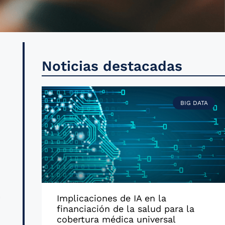
,
Noticias destacadas
s
l
BIG DATA
a
e
l
a
Implicaciones de IA en la
financiación de la salud para la
cobertura médica universal