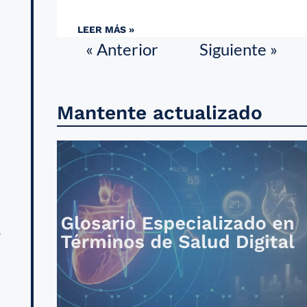
s
LEER MÁS »
n
« Anterior
Siguiente »
,
Mantente actualizado
n
o
l
n