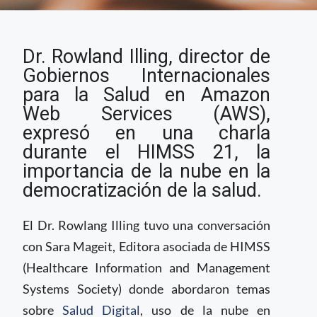
Director de Salud en
Dr. Rowland Illing, director de
Amazon Web Services,
explica la importancia
Gobiernos Internacionales
del uso de la nube
para la Salud en Amazon
para mejorar los
Web Services (AWS),
servicios de salud.
expresó en una charla
durante el HIMSS 21, la
importancia de la nube en la
democratización de la salud.
El Dr. Rowlang Illing tuvo una conversación
con Sara Mageit, Editora asociada de HIMSS
(Healthcare Information and Management
Systems Society) donde abordaron temas
sobre
Salud Digital
, uso de la nube en