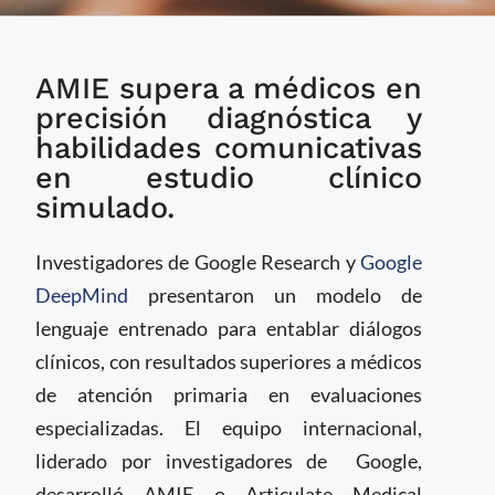
Desarrollan sistema
AMIE supera a médicos en
de IA para
diagnósticos médicos
precisión diagnóstica y
conversacionales
habilidades comunicativas
en estudio clínico
simulado.
Investigadores de Google Research y
Google
DeepMind
presentaron un modelo de
lenguaje entrenado para entablar diálogos
clínicos, con resultados superiores a médicos
de atención primaria en evaluaciones
especializadas. El equipo internacional,
liderado por investigadores de Google,
desarrolló AMIE o Articulate Medical