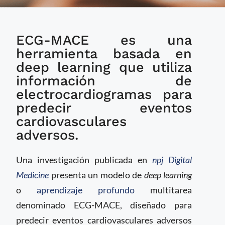
Desarrollan IA para
ECG-MACE es una
predecir eventos
cardiovasculares
herramienta basada en
adversos
deep learning que utiliza
información de
electrocardiogramas para
predecir eventos
cardiovasculares
adversos.
Una investigación publicada en
npj Digital
Medicine
presenta un modelo de
deep learning
o
aprendizaje profundo
multitarea
denominado ECG-MACE, diseñado para
predecir eventos cardiovasculares adversos