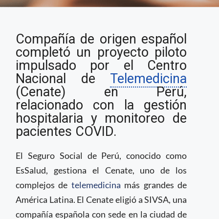
Compañía española
Compañía de origen español
aplica solución de
telemedicina en
completó un proyecto piloto
hospital de Perú
impulsado por el Centro
Nacional de
Telemedicina
(Cenate) en Perú,
relacionado con la gestión
hospitalaria y monitoreo de
pacientes COVID.
El Seguro Social de Perú, conocido como
EsSalud, gestiona el Cenate, uno de los
complejos de
telemedicina
más grandes de
América Latina. El Cenate eligió a SIVSA, una
compañía española con sede en la ciudad de