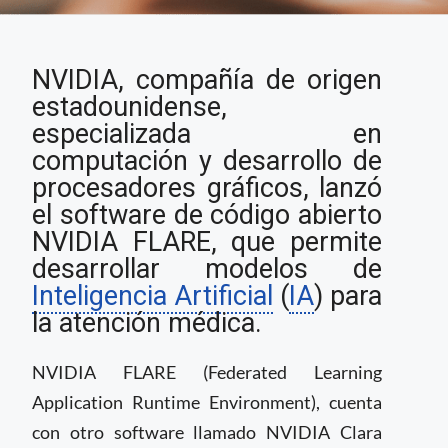
Compañía de
NVIDIA, compañía de origen
computación lanza
software de código
estadounidense,
abierto de Inteligencia
especializada en
Artificial para la
computación y desarrollo de
atención médica
procesadores gráficos, lanzó
el software de código abierto
NVIDIA FLARE, que permite
desarrollar modelos de
Inteligencia Artificial
(
IA
) para
la atención médica.
NVIDIA FLARE (Federated Learning
Application Runtime Environment), cuenta
con otro software llamado NVIDIA Clara