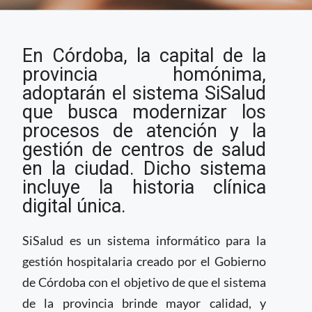
Capital en Argentina
En Córdoba, la capital de la
contará con historia
clínica digital y nuevo
provincia homónima,
sistema de gestión
adoptarán el sistema SiSalud
hospitalaria
que busca modernizar los
procesos de atención y la
gestión de centros de salud
en la ciudad. Dicho sistema
incluye la historia clínica
digital única.
SiSalud es un sistema informático para la
gestión hospitalaria creado por el Gobierno
de Córdoba con el objetivo de que el sistema
de la provincia brinde mayor calidad, y