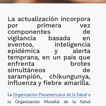
Bolivia actualiza su
La actualización incorpora
norma nacional de
vigilancia
por primera vez
epidemiológica con
componentes de
apoyo de la OPS
vigilancia basada en
eventos, inteligencia
epidémica y alerta
temprana, en un país que
enfrenta brotes
simultáneos de
sarampión, chikungunya,
influenza y fiebre amarilla.
La
Organización Panamericana de la Salud
y
la Organización Mundial de la Salud