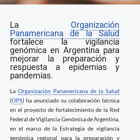
Argentina recibe
La
Organización
apoyo de la OPS para
el desarrollo de la Red
Panamericana de la Salud
Federal de Vigilancia
fortalece la vigilancia
Genómica￼
genómica en Argentina para
mejorar la preparación y
respuesta a epidemias y
pandemias.
La
Organización Panamericana de la Salud
(
OPS
) ha anunciado su colaboración técnica
en el proyecto de fortalecimiento de la Red
Federal de Vigilancia Genómica de Argentina,
en el marco de la Estrategia de vigilancia
genómica regional para la preparación y