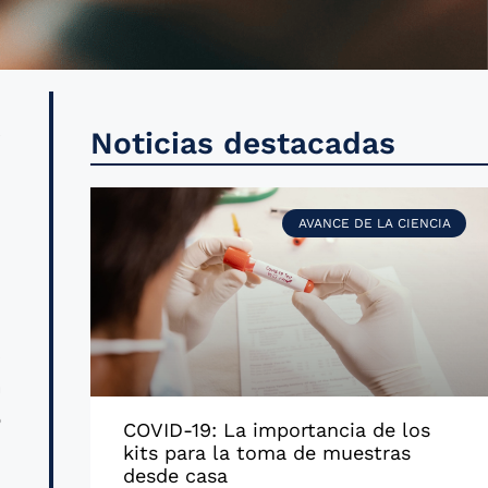
y
Noticias destacadas
d
o
AVANCE DE LA CIENCIA
a
s
a
o
COVID-19: La importancia de los
kits para la toma de muestras
desde casa