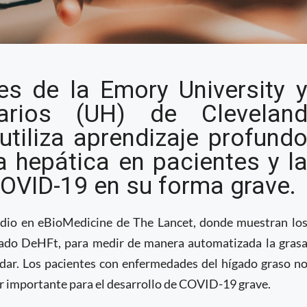
 evalúa la grasa
es de la Emory University 
 identifica riesgo de
tarios (UH) de Clevelan
e
utiliza aprendizaje profund
a hepática en pacientes y l
COVID-19 en su forma grave.
udio en eBioMedicine de The Lancet, donde muestran lo
ado DeHFt, para medir de manera automatizada la gras
dar. Los pacientes con enfermedades del hígado graso n
or importante para el desarrollo de COVID-19 grave.