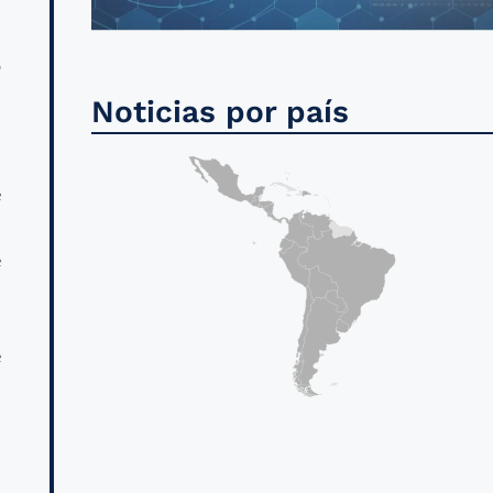
o
.
Noticias por país
e
n
e
e