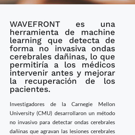
Algoritmo de machine
WAVEFRONT es una
learning podría
prevenir lesiones
herramienta de machine
cerebrales
learning que detecta de
secundarias en
forma no invasiva ondas
pacientes con
cerebrales dañinas, lo que
traumatismo craneal
permitiría a los médicos
intervenir antes y mejorar
la recuperación de los
pacientes.
Investigadores de la Carnegie Mellon
University (CMU) desarrollaron un método
no invasivo para detectar ondas cerebrales
dañinas que agravan las lesiones cerebrales