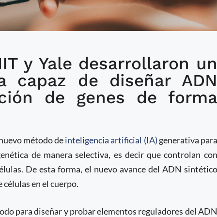
IT y Yale desarrollaron u
 por IA generativa capaz
rma selectiva
a capaz de diseñar AD
vación de genes de form
n nuevo método de
inteligencia artificial (IA)
generativa par
enética de manera selectiva, es decir que controlan co
células. De esta forma, el nuevo avance del ADN sintétic
 células en el cuerpo.
todo para diseñar y probar elementos reguladores del AD