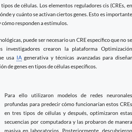
tipos de células. Los elementos reguladores cis (CREs, e
nde y cuánto se activan ciertos genes. Esto es important
s y cómo responden a estímulos.
nológicas, puede ser necesario un CRE específico que no s
os investigadores crearon la plataforma Optimizació
que usa
IA
generativa y técnicas avanzadas para diseña
ón de genes en tipos de células específicos.
Para ello utilizaron modelos de redes neuronale
profundas para predecir cómo funcionarían estos CRE
en tres tipos de células y después, optimizaron esta
secuencias por computadora y las probaron de maner
masiva en laboratorios. Posteriormente, descubriero