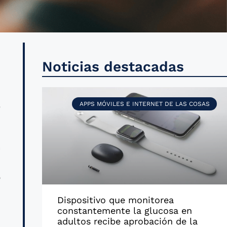
n
Noticias destacadas
N
a
APPS MÓVILES E INTERNET DE LAS COSAS
a
n
o
Dispositivo que monitorea
constantemente la glucosa en
N
adultos recibe aprobación de la