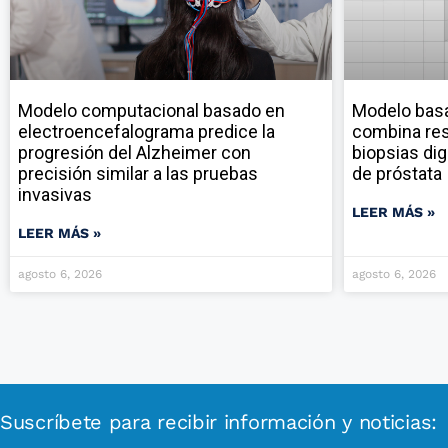
Modelo computacional basado en
Modelo ba
electroencefalograma predice la
combina res
progresión del Alzheimer con
biopsias dig
precisión similar a las pruebas
de próstata
invasivas
LEER MÁS »
LEER MÁS »
agosto 6, 2026
agosto 6, 2026
Suscríbete para recibir información y noticias: