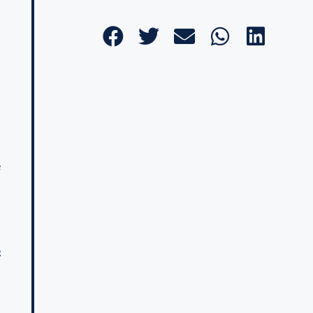
,
a
,
l
l
é
s
A
,