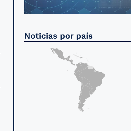
n
a
.
Noticias por país
r
s
r
s
n
l