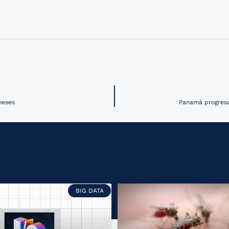
meses
Panamá progresa
BIG DATA