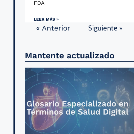
FDA
n
e
LEER MÁS »
Siguiente »
« Anterior
e
n
Mantente actualizado
r
s
s
s
a
n