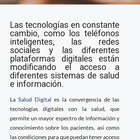
Salud Digital: un
Las tecnologías en constante
concepto que
revoluciona el campo
cambio, como los teléfonos
de la salud
inteligentes, las redes
sociales y las diferentes
plataformas digitales están
modificando el acceso a
diferentes sistemas de salud
e información.
La
Salud Digital
es la convergencia de las
tecnologías digitales con la salud, que
permite un mayor espectro de información y
conocimiento sobre los pacientes, así como
las condiciones para que puedan tener acceso