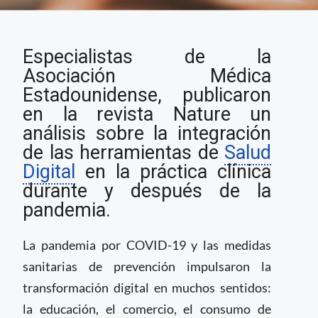
Requerimientos para
Especialistas de la
la adopción de la
telesalud en la post-
Asociación Médica
pandemia
Estadounidense, publicaron
en la revista Nature un
análisis sobre la integración
de las herramientas de
Salud
Digital
en la práctica clínica
durante y después de la
pandemia.
La pandemia por COVID-19 y las medidas
sanitarias de prevención impulsaron la
transformación digital en muchos sentidos:
la educación, el comercio, el consumo de