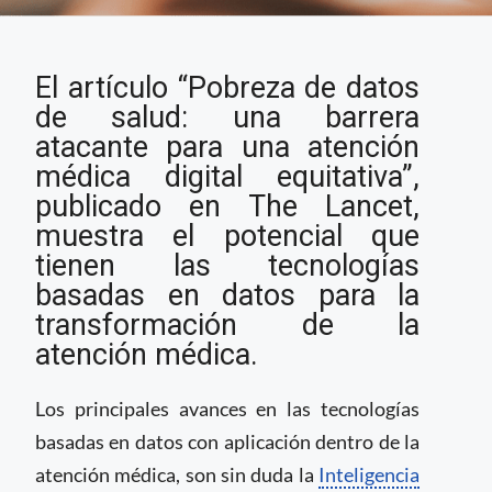
Las barreras para
El artículo “Pobreza de datos
lograr acceso
equitativo a servicios
de salud: una barrera
de Salud Digital
atacante para una atención
médica digital equitativa”,
publicado en The Lancet,
muestra el potencial que
tienen las tecnologías
basadas en datos para la
transformación de la
atención médica.
Los principales avances en las tecnologías
basadas en datos con aplicación dentro de la
atención médica, son sin duda la
Inteligencia