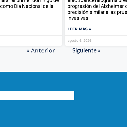
larar el primer domingo de
electroencefalograma pred
como Día Nacional de la
progresión del Alzheimer 
precisión similar a las pru
invasivas
LEER MÁS »
agosto 6, 2026
Siguiente »
« Anterior