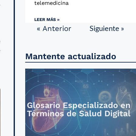
telemedicina
r
LEER MÁS »
Siguiente »
« Anterior
a
e
e
Mantente actualizado
s