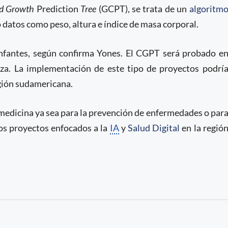
ld Growth
Prediction
Tree
(GCPT), se trata de un
algoritm
o datos como peso, altura e índice de masa corporal.
infantes, según confirma Yones. El CGPT será probado e
za. La implementación de este tipo de proyectos podrí
egión sudamericana.
 medicina ya sea para la prevención de enfermedades o par
os proyectos enfocados a la
IA
y
Salud Digital
en la regió