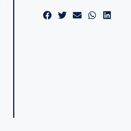
o
n
a
a
n