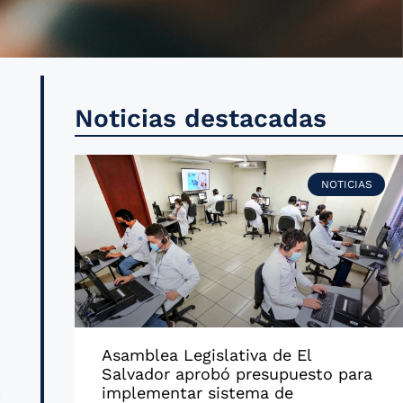
e
Noticias destacadas
r
e
NOTICIAS
s
i
Asamblea Legislativa de El
l
Salvador aprobó presupuesto para
a
implementar sistema de