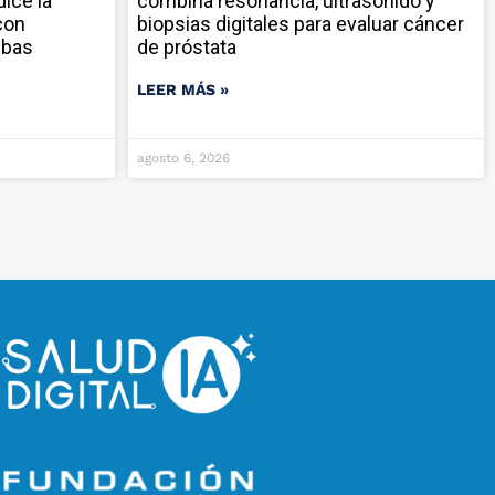
ice la
combina resonancia, ultrasonido y
con
biopsias digitales para evaluar cáncer
ebas
de próstata
LEER MÁS »
agosto 6, 2026