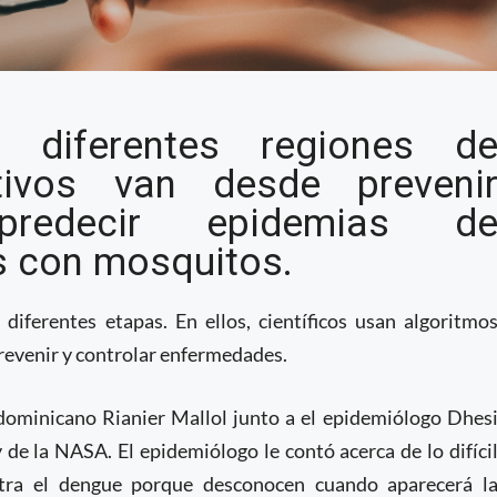
mericanos desarrollan
 diferentes regiones d
ados en IA para
ivos van desde preveni
dades en Brasil y
predecir epidemias d
s con mosquitos.
diferentes etapas. En ellos, científicos usan algoritmo
prevenir y controlar enfermedades.
 dominicano Rianier Mallol junto a el epidemiólogo Dhes
 de la NASA. El epidemiólogo le contó acerca de lo difíci
ontra el dengue porque desconocen cuando aparecerá l