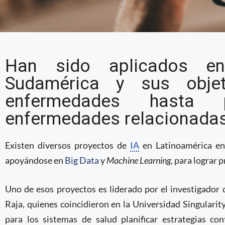
Investigadores latinoa
Han sido aplicados en
diversos proyectos bas
Sudamérica y sus objet
prevención de enferme
enfermedades hasta 
Argentina
enfermedades relacionada
Existen diversos proyectos de
IA
en Latinoamérica en 
apoyándose en
Big Data
y
Machine Learning
, para lograr 
Uno de esos proyectos es liderado por el investigador
Raja, quienes coincidieron en la Universidad Singularity
para los sistemas de salud planificar estrategias c