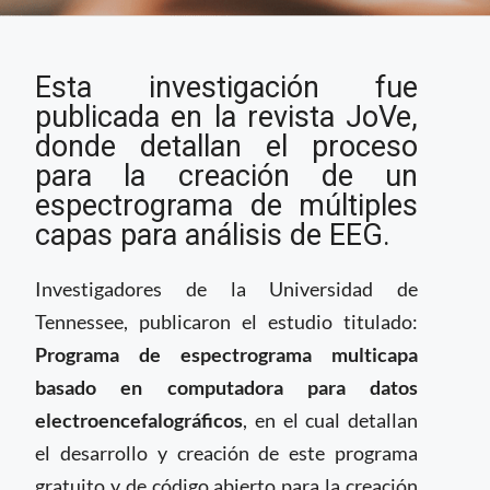
Investigadores
Esta investigación fue
desarrollan programa
informático de código
publicada en la revista JoVe,
abierto para la
donde detallan el proceso
visualización de la
para la creación de un
actividad eléctrica del
espectrograma de múltiples
cerebro
capas para análisis de EEG.
Investigadores de la Universidad de
Tennessee, publicaron el estudio titulado:
Programa de espectrograma multicapa
basado en computadora para datos
electroencefalográficos
, en el cual detallan
el desarrollo y creación de este programa
gratuito y de código abierto para la creación