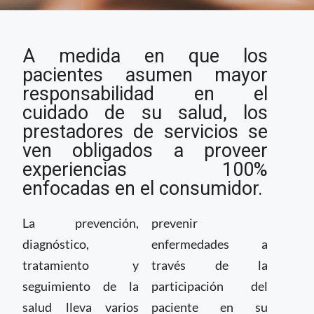
Experiencia del
A medida en que los
paciente: el enfoque
primordial de la salud
pacientes asumen mayor
digital
responsabilidad en el
cuidado de su salud, los
prestadores de servicios se
ven obligados a proveer
experiencias 100%
enfocadas en el consumidor.
La prevención,
prevenir
diagnóstico,
enfermedades a
tratamiento y
través de la
seguimiento de la
participación del
salud lleva varios
paciente en su