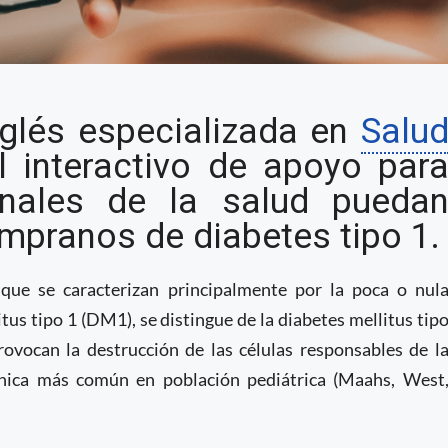
arrolla plataforma para
glés especializada en
Salu
de diabetes tipo 1
l interactivo de apoyo par
onales de la salud pueda
empranos de diabetes tipo 1.
que se caracterizan principalmente por la poca o nul
tus tipo 1 (DM1), se distingue de la diabetes mellitus tip
ovocan la destrucción de las células responsables de l
ónica más común en población pediátrica (Maahs, West