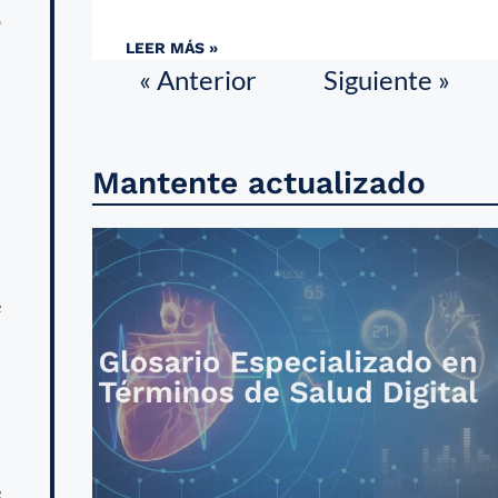
o
LEER MÁS »
a
« Anterior
Siguiente »
s
Mantente actualizado
a
s
s
e
n
n
e