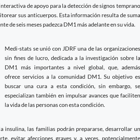
interactiva de apoyo para la detección de signos tempran
nitorear sus anticuerpos. Esta información resulta de sum
ente de seis meses padezca DM1 más adelante en su vida.
Medi-stats se unió con JDRF una de las organizacione
sin fines de lucro, dedicada a la investigación sobre l
DM1 más importantes a nivel global, que, ademá
ofrece servicios a la comunidad DM1. Su objetivo e
buscar una cura a esta condición, sin embargo, s
especializan también en impulsar avances que facilite
la vida de las personas con esta condición.
insulina, las familias podrán prepararse, desarrollar u
te, evitar afecciones graves y, a veces, potencialment