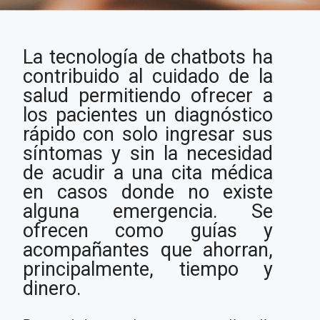
Chatbots: una apuesta
La tecnología de chatbots ha
para el beneficio del
sector salud
contribuido al cuidado de la
salud permitiendo ofrecer a
los pacientes un diagnóstico
rápido con solo ingresar sus
síntomas y sin la necesidad
de acudir a una cita médica
en casos donde no existe
alguna emergencia. Se
ofrecen como guías y
acompañantes que ahorran,
principalmente, tiempo y
dinero.