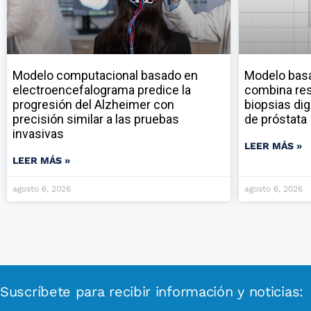
Modelo computacional basado en
Modelo ba
electroencefalograma predice la
combina res
progresión del Alzheimer con
biopsias dig
precisión similar a las pruebas
de próstata
invasivas
LEER MÁS »
LEER MÁS »
agosto 6, 2026
agosto 6, 2026
Suscríbete para recibir información y noticias: