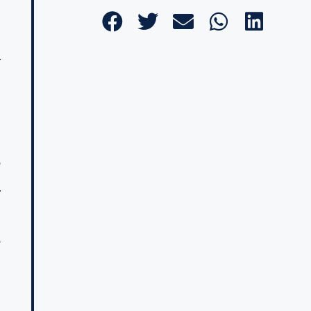
o
s
r
o
l
r
n