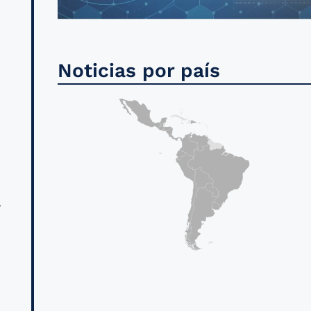
o
Noticias por país
s
o
e
,
r
a
s
e